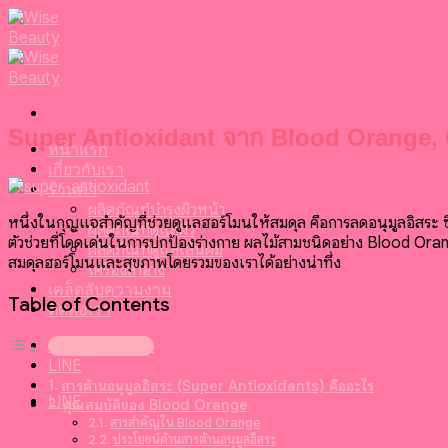
Skip
to
content
Super Antioxidant จาก Blood Orange, 
หน้าแรก
เกี่ยวกับเรา
ร้านค้า
ผลิตภัณฑ์บำรุงผิวหน้า
หนึ่งในกุญแจสำคัญที่ช่วยดูแลฮอร์โมนให้สมดุล คือการลดอนุมูลอิสระ ซึ
ผลิตภัณฑ์ดูแลผิว
ตัวช่วยที่โดดเด่นในการปกป้องร่างกาย
ผลไม้สามชนิดอย่าง Blood Orange
ผลิตภัณฑ์ดูแลเส้นผม
สมดุลฮอร์โมนและสุขภาพโดยรวมของเราได้อย่างน่าทึ่ง
เครื่องสำอาง
เคล็ดลับความงาม
Table of Contents
ติดต่อเรา
099-095-6416
LINE
สารต้านอนุมูลอิสระ (Super Antioxidants) คืออะไร
LINE
คุณสมบัติของ Blood Orange
สารสำคัญใน Blood Orange
ประโยชน์ด้านสารต้านอนุมูลอิสระ