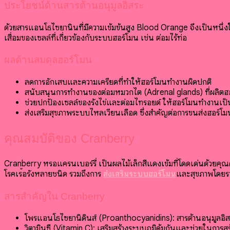
ประโยชน์ด้านสารต้านอนุมูลอิสระ
ด้วยสารแอนโธไซยานินที่มีความเข้มข้นสูง Blood Orange จึงเป็นหนึ่งใ
เสื่อมของเซลล์ที่เกี่ยวข้องกับระบบฮอร์โมน เช่น ต่อมไร้ท่อ
ผลด้านสมดุลฮอร์โมน
ลดการอักเสบและความเครียดที่ทำให้ฮอร์โมนทำงานผิดปกติ
สนับสนุนการทำงานของต่อมหมวกไต (Adrenal glands) ที่ผลิตฮ
ช่วยปกป้องเซลล์ของรังไข่และต่อมไทรอยด์ ให้ฮอร์โมนทำงานเป็
ส่งเสริมสุขภาพระบบไหลเวียนเลือด ซึ่งสำคัญต่อการขนส่งฮอร์โมน
คุณสมบัติของ Cranberry
Cranberry หรือแครนเบอร์รี่ เป็นผลไม้เล็กสีแดงเข้มที่โดดเด่นด้วยค
โรคเรื้อรังหลายชนิด รวมถึงการ
ส่งเสริมระบบฮอร์โมน
และสุขภาพโดยร
สารสำคัญใน Cranberry
โพรแอนโธไซยานิดินส์ (Proanthocyanidins): สารต้านอนุมูลอิสระ
วิตามินซี (Vitamin C): เสริมสร้างระบบภูมิคุ้มกันและช่วยในการ