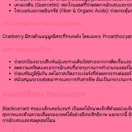
เควอเซติน (Quercetin): ฟลาโวนอยด์ที่ช่วยลดการอักเสบและป
ไฟเบอร์และกรดอินทรีย์ (Fiber & Organic Acids): ช่วยกระตุ้
ประโยชน์ด้านสารต้านอนุมูลอิสระ
Cranberry มีสารต้านอนุมูลอิสระที่ทรงพลัง โดยเฉพาะ Proanthocyanidi
ผลด้านสมดุลฮอร์โมน
ช่วยปกป้องระบบสืบพันธุ์และทางเดินปัสสาวะจากการติดเชื้อและอ
ลดความเครียดและอาการอักเสบที่อาจรบกวนการทำงานของฮอร์
ช่วยเสริมภูมิคุ้มกัน ลดโอกาสเกิดภาวะเรื้อรังที่ส่งผลกระทบต่อฮอร
สนับสนุนระบบย่อยอาหารและการขับสารพิษ อันเป็นกระบวนการ
คุณสมบัติของ Blackcurrant
Blackcurrant หรือแบล็กเคอร์แรนท์ เป็นผลไม้ขนาดเล็กสีดำอมม่วงเข้ม
สุขภาพและต้านความเสื่อมของเซลล์ได้อย่างมีประสิทธิภาพ นอกจากนี
การอักเสบและสมดุลฮอร์โมน