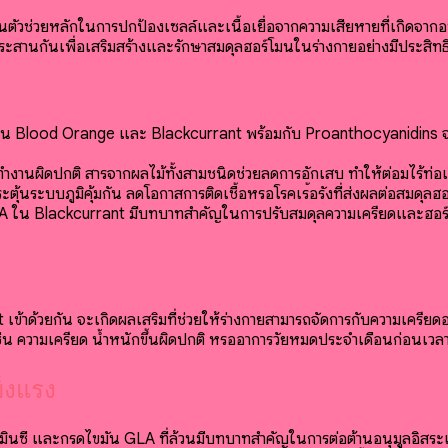
็นตัวช่วยหลักในการปกป้องเซลล์และเนื้อเยื่อจากความเสียหายที่เกิดจา
สานกันเพื่อเสริมสร้างและรักษาสมดุลฮอร์โมนในร่างกายอย่างมีประสิท
น Blood Orange และ Blackcurrant พร้อมกับ Proanthocyanidins จา
มนทำงานผิดปกติ สารจากผลไม้ทั้งสามชนิดช่วยลดการอักเสบ ทำให้ต่อมไร้ท่อแ
ุ้นระบบภูมิคุ้มกัน ลดโอกาสการติดเชื้อหรือโรคเรื้อรังที่ส่งผลต่อสมดุลฮ
LA ใน Blackcurrant มีบทบาทสำคัญในการปรับสมดุลความเครียดและฮอ
ข้าด้วยกัน จะเกิดผลเสริมที่ช่วยให้ร่างกายสามารถจัดการกับความเครีย
ช่น ความเครียด น้ำหนักขึ้นผิดปกติ หรืออาการวัยหมดประจำเดือนก่อนเวล
็งแรง
มินซี และกรดไขมัน GLA ที่ล้วนมีบทบาทสำคัญในการต่อต้านอนุมูลอิส