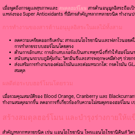
เมื่อพูดถึงการดูแลสุขภาพและ
สมดุลฮอร์โมน
สารต้านอนุมูลอิสระถือเป
แหล่งของ Super Antioxidants ที่มีสารสำคัญหลากหลายชนิด ทำงานประ
การทำงานของสารต้านอนุมูลอิสระในผลไม้ทั้งสาม
ลดความเครียดออกซิเดชัน: สารแอนโธไซยานินและฟลาโวนอยด์ใ
การทำลายระบบฮอร์โมนโดยตรง
ต้านการอักเสบ: การอักเสบเรื้อรังเป็นสาเหตุหนึ่งที่ทำให้ฮอร์โ
สนับสนุนระบบภูมิคุ้มกัน: วิตามินซีและสารพฤกษเคมีต่างๆ ช่วยกระต
ส่งเสริมการทำงานของต่อมไขมันและต่อมหมวกไต: กรดไขมัน G
สมดุล
ผลดีต่อระบบฮอร์โมนโดยรวม
เมื่อรวมคุณสมบัติของ Blood Orange, Cranberry และ Blackcurrant เ
ทำงานสมดุลมากขึ้น ลดอาการที่เกี่ยวข้องกับความไม่สมดุลของฮอร์โมน เ
สร้างสมดุลฮอร์โมน และบำรุงร่างกายให้แข
สำคัญหลากหลายชนิด เช่น แอนโธไซยานิน โพรแอนโธไซยานิดินส์ วิตา