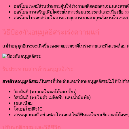
ฮอร์โมนเพศมีส่วนช่วยกระตุ้นให้ร่างกายผลิตคอลลาเจนและสารต้าน
ฮอร์โมนการเจริญเติบโตช่วยในการซ่อมแซมเซลล์และเนื้อเยื่อ รวมถึ
ฮอร์โมนไทรอยด์ช่วยในการควบคุมการเผาผลาญพลังงานในเซลล์ ซึ
วิธีป้องกันอนุมูลอิสระเร่งความแก่
แม้ว่าอนุมูลอิสระจะเกิดขึ้นเองตามธรรมชาติในร่างกายและสิ่งแวดล้อม แ
รับประทานสารต้านอนุมูลอิสระ
สารต้านอนุมูลอิสระ
เป็นสารที่ช่วยจับและทำลายอนุมูลอิสระไม่ให้ไปทำล
วิตามินซี (พบมากในผลไม้รสเปรี้ยว)
วิตามินอี (พบในถั่ว เมล็ดพืช และน้ำมันพืช)
เซเลเนียม
โคเอนไซม์คิว10
สารพฤกษเคมี อย่างฟลาโวนอยด์ โพลีฟีนอลในชาเขียว ผลไม้ตระกูล
ปรับพฤติกรรมและวิถีชีวิต