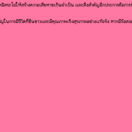
ลอิสระไม่ให้สร้างความเสียหายเกินจำเป็น และสิ่งสำคัญอีกประการคือการ
ในการมีชีวิตที่ยืนยาวและมีคุณภาพเชิงสุขภาพอย่างแท้จริง หากมีข้อสงส