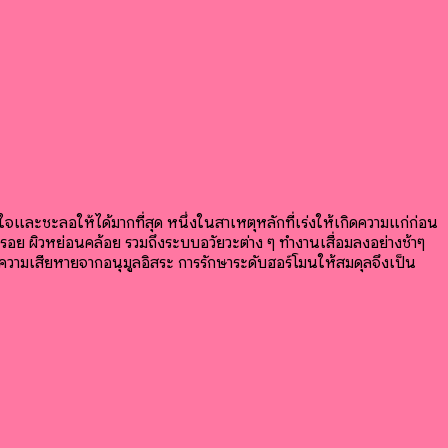
และชะลอให้ได้มากที่สุด หนึ่งในสาเหตุหลักที่เร่งให้เกิดความแก่ก่อน
ิ้วรอย ผิวหย่อนคล้อย รวมถึงระบบอวัยวะต่าง ๆ ทำงานเสื่อมลงอย่างช้าๆ
นความเสียหายจากอนุมูลอิสระ การรักษาระดับฮอร์โมนให้สมดุลจึงเป็น