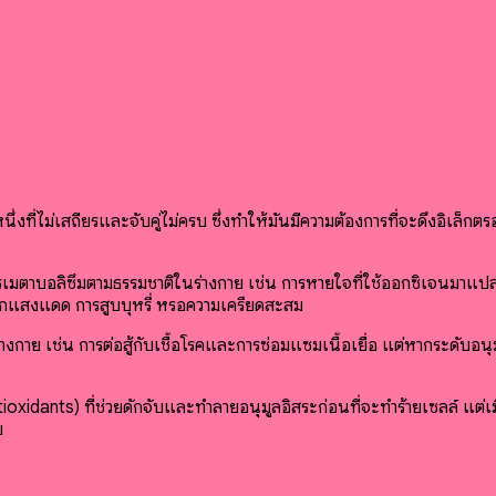
ึ่งที่ไม่เสถียรและจับคู่ไม่ครบ ซึ่งทำให้มันมีความต้องการที่จะดึงอิเล็ก
รเมตาบอลิซึมตามธรรมชาติในร่างกาย เช่น การหายใจที่ใช้ออกซิเจนมาแปลง
ากแสงแดด การสูบบุหรี่ หรือความเครียดสะสม
กาย เช่น การต่อสู้กับเชื้อโรคและการซ่อมแซมเนื้อเยื่อ แต่หากระดับอนุม
tioxidants) ที่ช่วยดักจับและทำลายอนุมูลอิสระก่อนที่จะทำร้ายเซลล์ แต่เ
ย