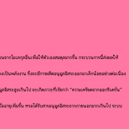
ตรอนจากโมเลกุลอื่นเพื่อให้ตัวเองสมดุลมากขึ้น กระบวนการนี้ส่งผลให้
เป็นพลังงาน ซึ่งจะมีการผลิตอนุมูลอิสระออกมาเล็กน้อยอย่างต่อเนื่อง
ูลอิสระสูงเกินไป จะเกิดภาวะที่เรียกว่า “ความเครียดจากออกซิเดชั่น”
มื่ออายุเพิ่มขึ้น หรือได้รับสารอนุมูลอิสระจากภายนอกมากเกินไป ระบบ