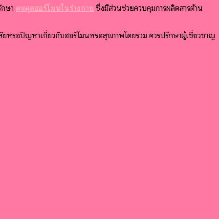
รักษา
สมดุลฮอร์โมนในร่างกาย
ซึ่งมีส่วนช่วยควบคุมการผลิตสารต้าน
ัยหรือปัญหาเกี่ยวกับฮอร์โมนหรือสุขภาพโดยรวม ควรปรึกษาผู้เชี่ยวชาญ