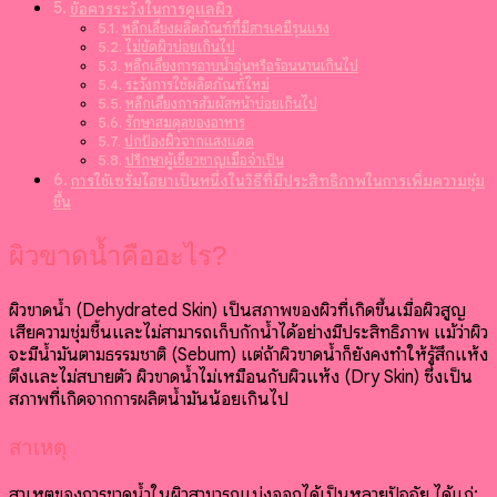
ข้อควรระวังในการดูแลผิว
หลีกเลี่ยงผลิตภัณฑ์ที่มีสารเคมีรุนแรง
ไม่ขัดผิวบ่อยเกินไป
หลีกเลี่ยงการอาบน้ำอุ่นหรือร้อนนานเกินไป
ระวังการใช้ผลิตภัณฑ์ใหม่
หลีกเลี่ยงการสัมผัสหน้าบ่อยเกินไป
รักษาสมดุลของอาหาร
ปกป้องผิวจากแสงแดด
ปรึกษาผู้เชี่ยวชาญเมื่อจำเป็น
การใช้เซรั่มไฮยาเป็นหนึ่งในวิธีที่มีประสิทธิภาพในการเพิ่มความชุ่ม
ชื้น
ผิวขาดน้ำคืออะไร?
ผิวขาดน้ำ (Dehydrated Skin) เป็นสภาพของผิวที่เกิดขึ้นเมื่อผิวสูญ
เสียความชุ่มชื้นและไม่สามารถเก็บกักน้ำได้อย่างมีประสิทธิภาพ แม้ว่าผิว
จะมีน้ำมันตามธรรมชาติ (Sebum) แต่ถ้าผิวขาดน้ำก็ยังคงทำให้รู้สึกแห้ง
ตึงและไม่สบายตัว ผิวขาดน้ำไม่เหมือนกับผิวแห้ง (Dry Skin) ซึ่งเป็น
สภาพที่เกิดจากการผลิตน้ำมันน้อยเกินไป
สาเหตุ
สาเหตุของการขาดน้ำในผิวสามารถแบ่งออกได้เป็นหลายปัจจัย ได้แก่: