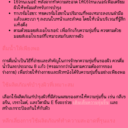
ใช้โทนเนอร์: หลังจากทำความสะอาด ให้ใช้โทนเนอร์เพื่อเตรียม
ผิวให้พร้อมสำหรับการบำรุง
ทาเซรั่มไฮยา: หยดเซรั่มไฮยาในปริมาณที่พอเหมาะลงบนฝ่ามือ
แล้วแตะเบา ๆ ลงบนใบหน้าและลำคอ โดยให้เน้นบริเวณที่รู้สึก
แห้งตึง
ตามด้วยมอยส์เจอไรเซอร์: เพื่อกักเก็บความชุ่มชื้น ควรตามด้วย
มอยส์เจอไรเซอร์ที่เหมาะสมกับสภาพผิว
ดื่มน้ำให้เพียงพอ
การดื่มน้ำเป็นวิธีที่ง่ายและสำคัญในการรักษาความชุ่มชื้นของผิว ควรดื่ม
น้ำวันละประมาณ 8 แก้ว (หรือมากกว่านั้นตามความต้องการของ
ร่างกาย) เพื่อช่วยให้ร่างกายและผิวหนังได้รับความชุ่มชื้นอย่างเพียงพอ
ใช้ผลิตภัณฑ์บำรุงผิวที่เหมาะสม
เลือกใช้ผลิตภัณฑ์บำรุงผิวที่มีส่วนผสมของสารให้ความชุ่มชื้น เช่น กลีเซ
อรีน, เซราไมด์, และวิตามิน E ซึ่งจะช่วย
เติมเต็มความชุ่มชื้น
และ
สร้างเกราะป้องกันให้กับผิว
หลีกเลี่ยงการใช้ผลิตภัณฑ์ทำความสะอาดที่รุนแรง