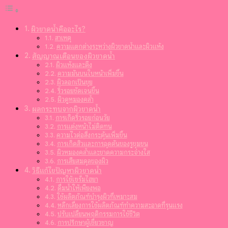
ผิวขาดน้ำคืออะไร?
สาเหตุ
ความแตกต่างระหว่างผิวขาดน้ำและผิวแห้ง
สัญญาณเตือนของผิวขาดน้ำ
ผิวแห้งและตึง
ความมันบนใบหน้าเพิ่มขึ้น
ผิวลอกเป็นขุย
ริ้วรอยชัดเจนขึ้น
ผิวดูหมองคล้ำ
ผลกระทบจากผิวขาดน้ำ
การเกิดริ้วรอยก่อนวัย
การแต่งหน้าไม่ติดทน
ความไวต่อสิ่งกระตุ้นเพิ่มขึ้น
การเกิดสิวและการอุดตันของรูขุมขน
ผิวหมองคล้ำและขาดความกระจ่างใส
การเสียสมดุลของผิว
วิธีแก้ไขปัญหาผิวขาดน้ำ
การใช้เซรั่มไฮยา
ดื่มน้ำให้เพียงพอ
ใช้ผลิตภัณฑ์บำรุงผิวที่เหมาะสม
หลีกเลี่ยงการใช้ผลิตภัณฑ์ทำความสะอาดที่รุนแรง
ปรับเปลี่ยนพฤติกรรมการใช้ชีวิต
การปรึกษาผู้เชี่ยวชาญ