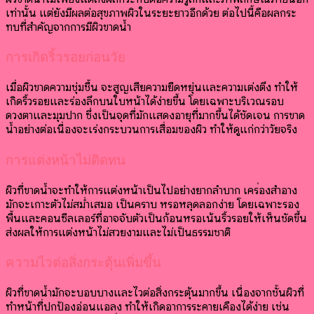
เท่านั้น แต่ยังมีผลต่อสุขภาพผิวในระยะยาวอีกด้วย ต่อไปนี้คือผลกระ
ทบที่สำคัญจากการมีผิวขาดน้ำ
การเกิดริ้วรอยก่อนวัย
เมื่อผิวขาดความชุ่มชื้น จะสูญเสียความยืดหยุ่นและความเต่งตึง ทำให้
เกิดริ้วรอยและร่องลึกบนใบหน้าได้ง่ายขึ้น โดยเฉพาะบริเวณรอบ
ดวงตาและมุมปาก ซึ่งเป็นจุดที่มักแสดงอายุที่มากขึ้นได้ชัดเจน การขาด
น้ำอย่างต่อเนื่องจะเร่งกระบวนการเสื่อมของผิว ทำให้ดูแก่กว่าวัยจริง
การแต่งหน้าไม่ติดทน
ผิวที่ขาดน้ำจะทำให้การแต่งหน้าเป็นไปอย่างยากลำบาก เครื่องสำอาง
มักจะเกาะตัวไม่สม่ำเสมอ เป็นคราบ หรือหลุดลอกง่าย โดยเฉพาะรอง
พื้นและคอนซีลเลอร์ที่อาจจับตัวเป็นก้อนหรือเน้นริ้วรอยให้เห็นชัดขึ้น
ส่งผลให้การแต่งหน้าไม่สวยงามและไม่เป็นธรรมชาติ
ความไวต่อสิ่งกระตุ้นเพิ่มขึ้น
ผิวที่ขาดน้ำมักจะบอบบางและไวต่อสิ่งกระตุ้นมากขึ้น เนื่องจากชั้นผิวที่
ทำหน้าที่ปกป้องอ่อนแอลง ทำให้เกิดอาการระคายเคืองได้ง่าย เช่น