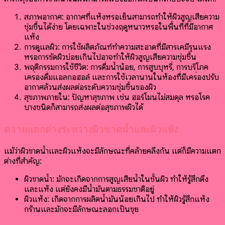
สภาพอากาศ: อากาศที่แห้งหรือเย็นสามารถทำให้ผิวสูญเสียความ
ชุ่มชื้นได้ง่าย โดยเฉพาะในช่วงฤดูหนาวหรือในพื้นที่ที่มีอากาศ
แห้ง
การดูแลผิว: การใช้ผลิตภัณฑ์ทำความสะอาดที่มีสารเคมีรุนแรง
หรือการขัดผิวบ่อยเกินไปอาจทำให้ผิวสูญเสียความชุ่มชื้น
พฤติกรรมการใช้ชีวิต: การดื่มน้ำน้อย, การสูบบุหรี่, การบริโภค
เครื่องดื่มแอลกอฮอล์ และการใช้เวลานานในห้องที่มีเครื่องปรับ
อากาศล้วนส่งผลต่อระดับความชุ่มชื้นของผิว
สุขภาพภายใน: ปัญหาสุขภาพ เช่น ฮอร์โมนไม่สมดุล หรือโรค
บางชนิดก็สามารถส่งผลต่อสุขภาพผิวได้
ความแตกต่างระหว่างผิวขาดน้ำและผิวแห้ง
แม้ว่าผิวขาดน้ำและผิวแห้งจะมีลักษณะที่คล้ายคลึงกัน แต่ก็มีความแตก
ต่างที่สำคัญ:
ผิวขาดน้ำ: มักจะเกิดจากการสูญเสียน้ำในชั้นผิว ทำให้รู้สึกตึง
และแห้ง แต่ยังคงมีน้ำมันตามธรรมชาติอยู่
ผิวแห้ง: เกิดจากการผลิตน้ำมันน้อยเกินไป ทำให้ผิวรู้สึกแห้ง
กร้านและมักจะมีลักษณะลอกเป็นขุย