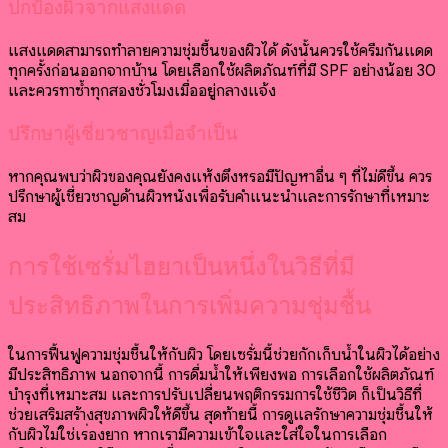
ปกป้องผิวจากแสงแดด
แสงแดดสามารถทำลายความชุ่มชื้นของผิวได้ ดังนั้นควรใช้ครีมกันแดด
ทุกครั้งก่อนออกจากบ้าน โดยเลือกใช้ผลิตภัณฑ์ที่มี SPF อย่างน้อย 30
และควรทาซ้ำทุกสองชั่วโมงเมื่ออยู่กลางแจ้ง
ปรึกษาผู้เชี่ยวชาญเมื่อจำเป็น
หากคุณพบว่าผิวของคุณยังคงแห้งตึงหรือมีปัญหาอื่น ๆ ที่ไม่ดีขึ้น ควร
ปรึกษาผู้เชี่ยวชาญด้านผิวหนังเพื่อรับคำแนะนำและการรักษาที่เหมาะ
สม
การใช้เซรั่มไฮยาเป็นหนึ่งในวิธีที่มี
ประสิทธิภาพในการเพิ่มความชุ่มชื้น
ในการฟื้นฟูความชุ่มชื้นให้กับผิว โดยเซรั่มนี้ช่วยกักเก็บน้ำในผิวได้อย่าง
มีประสิทธิภาพ นอกจากนี้ การดื่มน้ำให้เพียงพอ การเลือกใช้ผลิตภัณฑ์
บำรุงที่เหมาะสม และการปรับเปลี่ยนพฤติกรรมการใช้ชีวิต ก็เป็นวิธีที่
ช่วยเสริมสร้างสุขภาพผิวให้ดีขึ้น
สุดท้ายนี้ การดูแลรักษาความชุ่มชื้นให้
กับผิวไม่ใช่เรื่องยาก หากเรามีความเข้าใจและใส่ใจในการเลือก