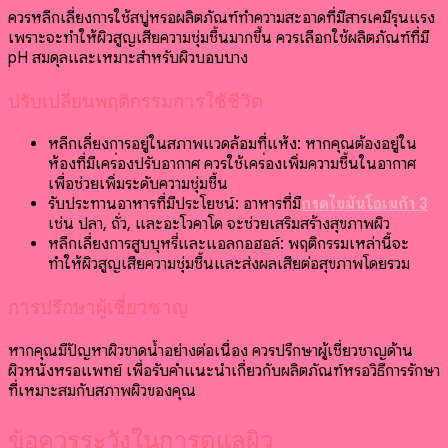
ควรหลีกเลี่ยงการใช้สบู่หรือผลิตภัณฑ์ทำความสะอาดที่มีสารเคมีรุนแรง
เพราะจะทำให้ผิวสูญเสียความชุ่มชื้นมากขึ้น ควรเลือกใช้ผลิตภัณฑ์ที่มี
pH สมดุลและเหมาะสำหรับผิวบอบบาง
ปรับเปลี่ยนพฤติกรรมการใช้ชีวิต
หลีกเลี่ยงการอยู่ในสภาพแวดล้อมที่แห้ง: หากคุณต้องอยู่ใน
ห้องที่มีเครื่องปรับอากาศ ควรใช้เครื่องเพิ่มความชื้นในอากาศ
เพื่อช่วยเพิ่มระดับความชุ่มชื้น
รับประทานอาหารที่มีประโยชน์: อาหารที่มี
กรดไขมันโอเมก้า 3
เช่น ปลา, ถั่ว, และอะโวคาโด จะช่วยเสริมสร้างสุขภาพผิว
หลีกเลี่ยงการสูบบุหรี่และแอลกอฮอล์: พฤติกรรมเหล่านี้จะ
ทำให้ผิวสูญเสียความชุ่มชื้นและส่งผลเสียต่อสุขภาพโดยรวม
การปรึกษาผู้เชี่ยวชาญ
หากคุณมีปัญหาผิวขาดน้ำอย่างต่อเนื่อง ควรปรึกษาผู้เชี่ยวชาญด้าน
ผิวหนังหรือแพทย์ เพื่อรับคำแนะนำเกี่ยวกับผลิตภัณฑ์หรือวิธีการรักษา
ที่เหมาะสมกับสภาพผิวของคุณ
ข้อควรระวังในการดูแลผิว