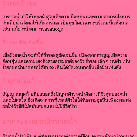
ผิวลอกเป็นขุย
การขาดน้ำทำให้เซลล์ผิวสูญเสียความยืดหยุ่นและความสามารถในการ
กักเก็บน้ำ ส่งผลให้เกิดการลอกเป็นขุย โดยเฉพาะบริเวณที่แห้งมาก
เช่น แก้ม หน้าผาก หรือรอบจมูก
ริ้วรอยชัดเจนขึ้น
เมื่อผิวขาดน้ำ จะทำให้ริ้วรอยดูชัดเจนขึ้น เนื่องจากการสูญเสียความ
ยืดหยุ่นและความเต่งตึงตามธรรมชาติของผิว ริ้วรอยเล็ก ๆ บนผิว เช่น
ริ้วรอยหน้าผากหรือใต้ตา จะเห็นได้ชัดเจนมากขึ้นเมื่อผิวแห้งตึง
ผิวดูหมองคล้ำ
สัญญาณสุดท้ายที่บ่งบอกถึงปัญหาผิวขาดน้ำคือการที่ผิวดูหมองคล้ำ
และไม่สดใส ซึ่งเกิดจากการที่เซลล์ผิวไม่ได้รับความชุ่มชื้นเพียงพอ ส่ง
ผลให้ผิวมีสีไม่สม่ำเสมอและไม่มีชีวิตชีวา
ผลกระทบจากผิวขาดน้ำ
ผิวขาดน้ำไม่เพียงแต่ส่งผลกระทบต่อความรู้สึกและภาพลักษณ์ภายนอก