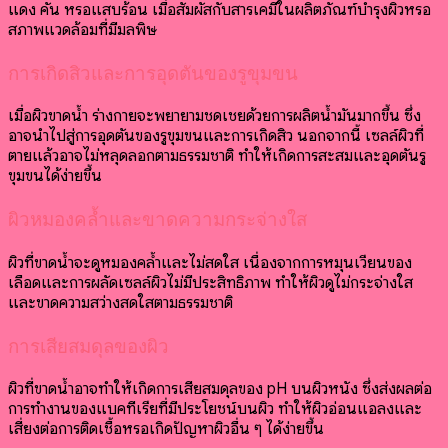
แดง คัน หรือแสบร้อน เมื่อสัมผัสกับสารเคมีในผลิตภัณฑ์บำรุงผิวหรือ
สภาพแวดล้อมที่มีมลพิษ
การเกิดสิวและการอุดตันของรูขุมขน
เมื่อผิวขาดน้ำ ร่างกายจะพยายามชดเชยด้วยการผลิตน้ำมันมากขึ้น ซึ่ง
อาจนำไปสู่การอุดตันของรูขุมขนและการเกิดสิว นอกจากนี้ เซลล์ผิวที่
ตายแล้วอาจไม่หลุดลอกตามธรรมชาติ ทำให้เกิดการสะสมและอุดตันรู
ขุมขนได้ง่ายขึ้น
ผิวหมองคล้ำและขาดความกระจ่างใส
ผิวที่ขาดน้ำจะดูหมองคล้ำและไม่สดใส เนื่องจากการหมุนเวียนของ
เลือดและการผลัดเซลล์ผิวไม่มีประสิทธิภาพ ทำให้ผิวดูไม่กระจ่างใส
และขาดความสว่างสดใสตามธรรมชาติ
การเสียสมดุลของผิว
ผิวที่ขาดน้ำอาจทำให้เกิดการเสียสมดุลของ pH บนผิวหนัง ซึ่งส่งผลต่อ
การทำงานของแบคทีเรียที่มีประโยชน์บนผิว ทำให้ผิวอ่อนแอลงและ
เสี่ยงต่อการติดเชื้อหรือเกิดปัญหาผิวอื่น ๆ ได้ง่ายขึ้น