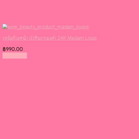
เซรั่มล้างหน้า บัวหิมะทองคํา 24K Madam Louis
฿
990.00
Read more