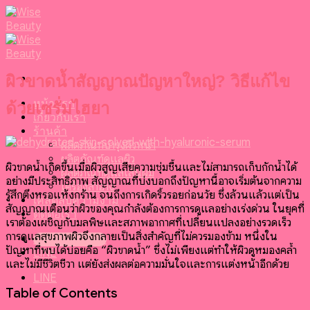
Skip
to
content
ผิวขาดน้ำสัญญาณปัญหาใหญ่? วิธีแก้ไข
หน้าแรก
ด้วยเซรั่มไฮยา
เกี่ยวกับเรา
ร้านค้า
ผลิตภัณฑ์บำรุงผิวหน้า
ผลิตภัณฑ์ดูแลผิว
ผิวขาดน้ำเกิดขึ้นเมื่อผิวสูญเสียความชุ่มชื้นและไม่สามารถเก็บกักน้ำได้
ผลิตภัณฑ์ดูแลเส้นผม
อย่างมีประสิทธิภาพ สัญญาณที่บ่งบอกถึงปัญหานี้อาจเริ่มต้นจากความ
เครื่องสำอาง
รู้สึกตึงหรือแห้งกร้าน จนถึงการเกิดริ้วรอยก่อนวัย ซึ่งล้วนแล้วแต่เป็น
เคล็ดลับความงาม
สัญญาณเตือนว่าผิวของคุณกำลังต้องการการดูแลอย่างเร่งด่วน ในยุคที่
ติดต่อเรา
เราต้องเผชิญกับมลพิษและสภาพอากาศที่เปลี่ยนแปลงอย่างรวดเร็ว
การดูแลสุขภาพผิวจึงกลายเป็นสิ่งสำคัญที่ไม่ควรมองข้าม หนึ่งใน
099-095-6416
ปัญหาที่พบได้บ่อยคือ “ผิวขาดน้ำ” ซึ่งไม่เพียงแต่ทำให้ผิวดูหมองคล้ำ
LINE
และไม่มีชีวิตชีวา แต่ยังส่งผลต่อความมั่นใจและการแต่งหน้าอีกด้วย
LINE
Table of Contents