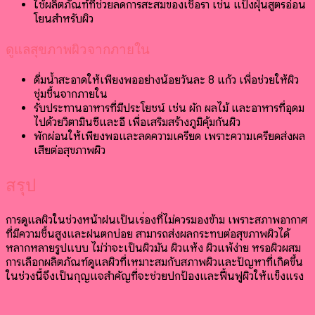
ใช้ผลิตภัณฑ์ที่ช่วยลดการสะสมของเชื้อรา เช่น แป้งฝุ่นสูตรอ่อน
โยนสำหรับผิว
ดูแลสุขภาพผิวจากภายใน
ดื่มน้ำสะอาดให้เพียงพออย่างน้อยวันละ 8 แก้ว เพื่อช่วยให้ผิว
ชุ่มชื้นจากภายใน
รับประทานอาหารที่มีประโยชน์ เช่น ผัก ผลไม้ และอาหารที่อุดม
ไปด้วยวิตามินซีและอี เพื่อเสริมสร้างภูมิคุ้มกันผิว
พักผ่อนให้เพียงพอและลดความเครียด เพราะความเครียดส่งผล
เสียต่อสุขภาพผิว
สรุป
การดูแลผิวในช่วงหน้าฝนเป็นเรื่องที่ไม่ควรมองข้าม เพราะสภาพอากาศ
ที่มีความชื้นสูงและฝนตกบ่อย สามารถส่งผลกระทบต่อสุขภาพผิวได้
หลากหลายรูปแบบ ไม่ว่าจะเป็นผิวมัน ผิวแห้ง ผิวแพ้ง่าย หรือผิวผสม
การเลือกผลิตภัณฑ์ดูแลผิวที่เหมาะสมกับสภาพผิวและปัญหาที่เกิดขึ้น
ในช่วงนี้จึงเป็นกุญแจสำคัญที่จะช่วยปกป้องและฟื้นฟูผิวให้แข็งแรง