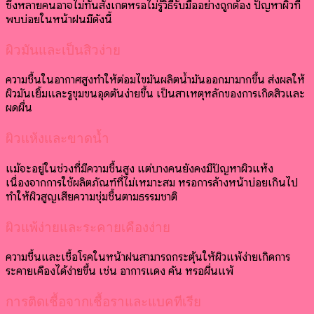
ซึ่งหลายคนอาจไม่ทันสังเกตหรือไม่รู้วิธีรับมืออย่างถูกต้อง ปัญหาผิวที่
พบบ่อยในหน้าฝนมีดังนี้
ผิวมันและเป็นสิวง่าย
ความชื้นในอากาศสูงทำให้ต่อมไขมันผลิตน้ำมันออกมามากขึ้น ส่งผลให้
ผิวมันเยิ้มและรูขุมขนอุดตันง่ายขึ้น เป็นสาเหตุหลักของการเกิดสิวและ
ผดผื่น
ผิวแห้งและขาดน้ำ
แม้จะอยู่ในช่วงที่มีความชื้นสูง แต่บางคนยังคงมีปัญหาผิวแห้ง
เนื่องจากการใช้ผลิตภัณฑ์ที่ไม่เหมาะสม หรือการล้างหน้าบ่อยเกินไป
ทำให้ผิวสูญเสียความชุ่มชื้นตามธรรมชาติ
ผิวแพ้ง่ายและระคายเคืองง่าย
ความชื้นและเชื้อโรคในหน้าฝนสามารถกระตุ้นให้ผิวแพ้ง่ายเกิดการ
ระคายเคืองได้ง่ายขึ้น เช่น อาการแดง คัน หรือผื่นแพ้
การติดเชื้อจากเชื้อราและแบคทีเรีย