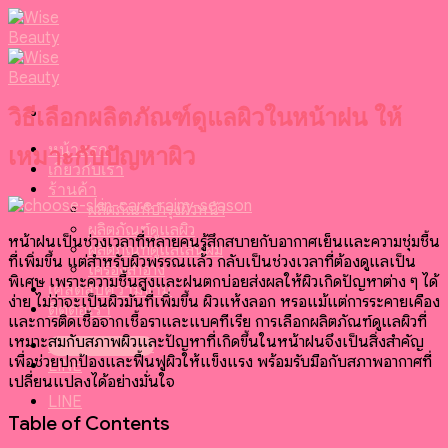
Skip
to
content
วิธีเลือกผลิตภัณฑ์ดูแลผิวในหน้าฝน ให้
หน้าแรก
เหมาะกับปัญหาผิว
เกี่ยวกับเรา
ร้านค้า
ผลิตภัณฑ์บำรุงผิวหน้า
ผลิตภัณฑ์ดูแลผิว
หน้าฝนเป็นช่วงเวลาที่หลายคนรู้สึกสบายกับอากาศเย็นและความชุ่มชื้น
ผลิตภัณฑ์ดูแลเส้นผม
ที่เพิ่มขึ้น แต่สำหรับผิวพรรณแล้ว กลับเป็นช่วงเวลาที่ต้องดูแลเป็น
เครื่องสำอาง
พิเศษ เพราะความชื้นสูงและฝนตกบ่อยส่งผลให้ผิวเกิดปัญหาต่าง ๆ ได้
เคล็ดลับความงาม
ง่าย ไม่ว่าจะเป็นผิวมันที่เพิ่มขึ้น ผิวแห้งลอก หรือแม้แต่การระคายเคือง
ติดต่อเรา
และการติดเชื้อจากเชื้อราและแบคทีเรีย
การเลือกผลิตภัณฑ์ดูแลผิวที่
เหมาะสมกับสภาพผิวและปัญหาที่เกิดขึ้นในหน้าฝนจึงเป็นสิ่งสำคัญ
099-095-6416
เพื่อช่วยปกป้องและฟื้นฟูผิวให้แข็งแรง พร้อมรับมือกับสภาพอากาศที่
LINE
เปลี่ยนแปลงได้อย่างมั่นใจ
LINE
Table of Contents