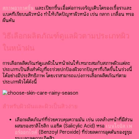
สภาพอากาศชื้น
และเปียกชื้นเอื้อต่อการเจริญเติบโตของเชื้อราและ
แบคทีเรียบนผิวหนัง ทำให้เกิดปัญหาผิวหนัง เช่น กลาก เกลื้อน หรือ
ผื่นคัน
วิธีเลือกผลิตภัณฑ์ดูแลผิวตามประเภทผิว
ในหน้าฝน
การเลือกผลิตภัณฑ์ดูแลผิวในหน้าฝนให้เหมาะสมกับสภาพผิวแต่ละ
ประเภทเป็นสิ่งสำคัญที่จะช่วยปกป้องผิวจากปัญหาที่เกิดขึ้นในช่วงนี้
ได้อย่างมีประสิทธิภาพ โดยเราสามารถแบ่งการเลือกผลิตภัณฑ์ตาม
ประเภทผิวได้ดังนี้
สำหรับผิวมันและผิวเป็นสิวง่าย
เลือกผลิตภัณฑ์ที่ช่วยควบคุมความมัน เช่น เจลล้างหน้าที่มีส่วน
ผสมของซาลิไซลิก แอซิด (Salicylic Acid) หรือ
เบนโซอิล เพ
อร์ออกไซด์
(Benzoyl Peroxide) ที่ช่วยลดการอุดตันของรูขุม
ขนและลดการเกิดสิว