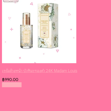
เซรั่มล้างหน้า บัวหิมะทองคํา 24K Madam Louis
฿
990.00
Read more