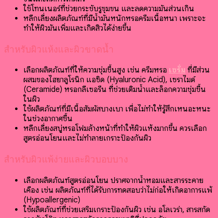
ใช้โทนเนอร์ที่ช่วยกระชับรูขุมขน และลดความมันส่วนเกิน
หลีกเลี่ยงผลิตภัณฑ์ที่มีน้ำมันหนักหรือครีมเนื้อหนา เพราะจะ
ทำให้ผิวมันเพิ่มและเกิดสิวได้ง่ายขึ้น
สำหรับผิวแห้งและผิวขาดน้ำ
เลือกผลิตภัณฑ์ที่ให้ความชุ่มชื้นสูง เช่น ครีมหรือ
เซรั่ม
ที่มีส่วน
ผสมของไฮยาลูโรนิก แอซิด (Hyaluronic Acid), เซราไมด์
(Ceramide) หรือกลีเซอรีน ที่ช่วยเติมน้ำและล็อกความชุ่มชื้น
ในผิว
ใช้ผลิตภัณฑ์ที่มีเนื้อสัมผัสบางเบา เพื่อไม่ทำให้รู้สึกเหนอะหนะ
ในช่วงอากาศชื้น
หลีกเลี่ยงสบู่หรือโฟมล้างหน้าที่ทำให้ผิวแห้งมากขึ้น ควรเลือก
สูตรอ่อนโยนและไม่ทำลายเกราะป้องกันผิว
สำหรับผิวแพ้ง่ายและผิวบอบบาง
เลือกผลิตภัณฑ์สูตรอ่อนโยน ปราศจากน้ำหอมและสารระคาย
เคือง เช่น ผลิตภัณฑ์ที่ได้รับการทดสอบว่าไม่ก่อให้เกิดอาการแพ้
(Hypoallergenic)
ใช้ผลิตภัณฑ์ที่ช่วยเสริมเกราะป้องกันผิว เช่น อโลเวร่า, สารสกัด