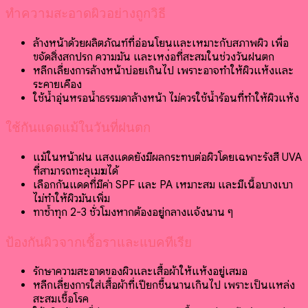
ทำความสะอาดผิวอย่างถูกวิธี
ล้างหน้าด้วยผลิตภัณฑ์ที่อ่อนโยนและเหมาะกับสภาพผิว เพื่อ
ขจัดสิ่งสกปรก ความมัน และเหงื่อที่สะสมในช่วงวันฝนตก
หลีกเลี่ยงการล้างหน้าบ่อยเกินไป เพราะอาจทำให้ผิวแห้งและ
ระคายเคือง
ใช้น้ำอุ่นหรือน้ำธรรมดาล้างหน้า ไม่ควรใช้น้ำร้อนที่ทำให้ผิวแห้ง
ใช้กันแดดแม้ในวันที่ฝนตก
แม้ในหน้าฝน แสงแดดยังมีผลกระทบต่อผิวโดยเฉพาะรังสี UVA
ที่สามารถทะลุเมฆได้
เลือกกันแดดที่มีค่า SPF และ PA เหมาะสม และมีเนื้อบางเบา
ไม่ทำให้ผิวมันเพิ่ม
ทาซ้ำทุก 2-3 ชั่วโมงหากต้องอยู่กลางแจ้งนาน ๆ
ป้องกันผิวจากเชื้อราและแบคทีเรีย
รักษาความสะอาดของผิวและเสื้อผ้าให้แห้งอยู่เสมอ
หลีกเลี่ยงการใส่เสื้อผ้าที่เปียกชื้นนานเกินไป เพราะเป็นแหล่ง
สะสมเชื้อโรค