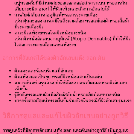
สบู่หรือครีมที่มีส่วนผสมของแอลกอฮอล์ พาราเบน หรือสารกัน
เสียบางชนิด อาจทำให้ผิวแห้งและเกิดการอักเสบได้
การสัมผัสกับสารก่อภูมิแพ้หรือสารระคายเคือง
เช่น ฝุ่นละออง สารเคมีในสิ่งแวดล้อม หรือแม้แต่ผ้าหรือเสื้อผ้า
ที่ระคายเคืองผิว
ภาวะผิวแพ้ง่ายหรือโรคผิวหนังบางชนิด
เช่น ผิวหนังอักเสบจากภูมิแพ้ (Atopic Dermatitis) ที่ทำให้ผิว
ไวต่อการระคายเคืองและแห้งง่าย
อาการที่สังเกตได้ของผิวอักเสบแห้ง ลอก คัน
ผิวแดงและร้อนบริเวณที่อักเสบ
ผิวแห้ง ลอกเป็นขุย หรือมีผิวหนังแตกเป็นแผ่น
อาการคันอย่างรุนแรง ทำให้ต้องเกาจนเกิดแผลหรือผิวอักเสบ
เพิ่มขึ้น
รู้สึกตึงหรือแสบผิวเมื่อสัมผัสกับน้ำหรือผลิตภัณฑ์บางชนิด
บางครั้งอาจมีตุ่มน้ำหรือผื่นขึ้นร่วมด้วยในกรณีที่ผิวอักเสบรุนแรง
วิธีการดูแลและแก้ไขผิวอักเสบอย่างถูกวิธี
การดูแลผิวที่มีอาการอักเสบ แห้ง ลอก และคันอย่างถูกวิธี เป็นกุญแจ