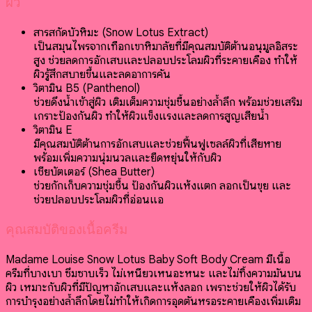
ผิว
สารสกัดบัวหิมะ (Snow Lotus Extract)
เป็นสมุนไพรจากเทือกเขาหิมาลัยที่มีคุณสมบัติต้านอนุมูลอิสระ
สูง ช่วยลดการอักเสบและปลอบประโลมผิวที่ระคายเคือง ทำให้
ผิวรู้สึกสบายขึ้นและลดอาการคัน
วิตามิน B5 (Panthenol)
ช่วยดึงน้ำเข้าสู่ผิว เติมเต็มความชุ่มชื้นอย่างล้ำลึก พร้อมช่วยเสริม
เกราะป้องกันผิว ทำให้ผิวแข็งแรงและลดการสูญเสียน้ำ
วิตามิน E
มีคุณสมบัติต้านการอักเสบและช่วยฟื้นฟูเซลล์ผิวที่เสียหาย
พร้อมเพิ่มความนุ่มนวลและยืดหยุ่นให้กับผิว
เชียบัตเตอร์ (Shea Butter)
ช่วยกักเก็บความชุ่มชื้น ป้องกันผิวแห้งแตก ลอกเป็นขุย และ
ช่วยปลอบประโลมผิวที่อ่อนแอ
คุณสมบัติของเนื้อครีม
Madame Louise Snow Lotus Baby Soft Body Cream มีเนื้อ
ครีมที่บางเบา ซึมซาบเร็ว ไม่เหนียวเหนอะหนะ และไม่ทิ้งความมันบน
ผิว เหมาะกับผิวที่มีปัญหาอักเสบและแห้งลอก เพราะช่วยให้ผิวได้รับ
การบำรุงอย่างล้ำลึกโดยไม่ทำให้เกิดการอุดตันหรือระคายเคืองเพิ่มเติม