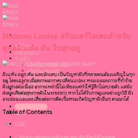
Skip
to
content
Madame Louise สกินแคร์ไอเทมสำหรับ
หน้าแรก
ดูแลผิวแห้ง คัน ในทุกฤดู
เกี่ยวกับเรา
ร้านค้า
ผลิตภัณฑ์บำรุงผิวหน้า
ผลิตภัณฑ์ดูแลผิว
ผิวแห้ง ลอก คัน และอักเสบ เป็นปัญหาผิวที่หลายคนต้องเผชิญในทุก
ผลิตภัณฑ์ดูแลเส้นผม
ฤดู โดยเฉพาะเมื่อสภาพอากาศเปลี่ยนแปลง หรือเจอมลภาวะที่ทำร้าย
เครื่องสำอาง
ผิวอย่างต่อเนื่อง อาการเหล่านี้ไม่เพียงแค่ทำให้รู้สึกไม่สบายตัว แต่ยัง
เคล็ดลับความงาม
ส่งผลเสียต่อสุขภาพผิวในระยะยาว หากไม่ได้รับการดูแลอย่างถูกวิธี ผิว
ติดต่อเรา
อาจอ่อนแอและเสี่ยงต่อการติดเชื้อหรือเกิดปัญหาผิวอื่นๆ ตามมาได้
099-095-6416
Table of Contents
LINE
LINE
ปัญหาการอักเสบของผิวแห้ง ลอก คัน ที่พบได้ในทุกฤดู