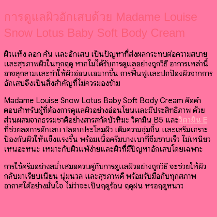
การดูแลผิวอักเสบด้วย Madame Louise
Snow Lotus Baby Soft Body Cream
ผิวแห้ง ลอก คัน และอักเสบ เป็นปัญหาที่ส่งผลกระทบต่อความสบาย
และสุขภาพผิวในทุกฤดู หากไม่ได้รับการดูแลอย่างถูกวิธี อาการเหล่านี้
อาจลุกลามและทำให้ผิวอ่อนแอมากขึ้น การฟื้นฟูและปกป้องผิวจากการ
อักเสบจึงเป็นสิ่งสำคัญที่ไม่ควรมองข้าม
Madame Louise Snow Lotus Baby Soft Body Cream คือคำ
ตอบสำหรับผู้ที่ต้องการดูแลผิวอย่างอ่อนโยนและมีประสิทธิภาพ ด้วย
ส่วนผสมจากธรรมชาติอย่างสารสกัดบัวหิมะ วิตามิน B5 และ
วิตามิน E
ที่ช่วยลดการอักเสบ ปลอบประโลมผิว เติมความชุ่มชื้น และเสริมเกราะ
ป้องกันผิวให้แข็งแรงขึ้น พร้อมเนื้อครีมบางเบาที่ซึมซาบเร็ว ไม่เหนียว
เหนอะหนะ เหมาะกับผิวแพ้ง่ายและผิวที่มีปัญหาอักเสบโดยเฉพาะ
การใช้ครีมอย่างสม่ำเสมอควบคู่กับการดูแลผิวอย่างถูกวิธี จะช่วยให้ผิว
กลับมาเรียบเนียน นุ่มนวล และสุขภาพดี พร้อมรับมือกับทุกสภาพ
อากาศได้อย่างมั่นใจ ไม่ว่าจะเป็นฤดูร้อน ฤดูฝน หรือฤดูหนาว