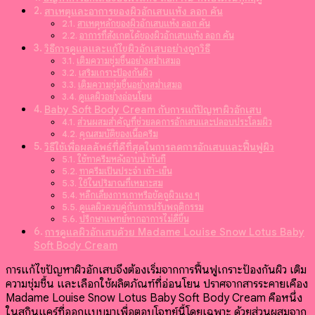
สาเหตุและอาการของผิวอักเสบแห้ง ลอก คัน
สาเหตุหลักของผิวอักเสบแห้ง ลอก คัน
อาการที่สังเกตได้ของผิวอักเสบแห้ง ลอก คัน
วิธีการดูแลและแก้ไขผิวอักเสบอย่างถูกวิธี
เติมความชุ่มชื้นอย่างสม่ำเสมอ
เสริมเกราะป้องกันผิว
เติมความชุ่มชื้นอย่างสม่ำเสมอ
ดูแลผิวอย่างอ่อนโยน
Baby Soft Body Cream กับการแก้ปัญหาผิวอักเสบ
ส่วนผสมสำคัญที่ช่วยลดการอักเสบและปลอบประโลมผิว
คุณสมบัติของเนื้อครีม
วิธีใช้เพื่อผลลัพธ์ที่ดีที่สุดในการลดการอักเสบและฟื้นฟูผิว
ใช้ทาครีมหลังอาบน้ำทันที
ทาครีมเป็นประจำ เช้า-เย็น
ใช้ในปริมาณที่เหมาะสม
หลีกเลี่ยงการเกาหรือขัดถูผิวแรง ๆ
ดูแลผิวควบคู่กับการปรับพฤติกรรม
ปรึกษาแพทย์หากอาการไม่ดีขึ้น
การดูแลผิวอักเสบด้วย Madame Louise Snow Lotus Baby
Soft Body Cream
การแก้ไขปัญหาผิวอักเสบจึงต้องเริ่มจากการฟื้นฟูเกราะป้องกันผิว เติม
ความชุ่มชื้น และเลือกใช้ผลิตภัณฑ์ที่อ่อนโยน ปราศจากสารระคายเคือง
Madame Louise Snow Lotus Baby Soft Body Cream คือหนึ่ง
ในสกินแคร์ที่ออกแบบมาเพื่อตอบโจทย์นี้โดยเฉพาะ ด้วยส่วนผสมจาก