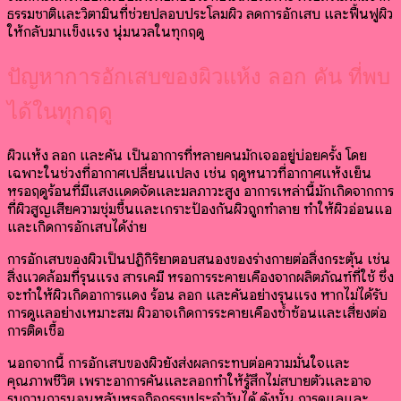
ธรรมชาติและวิตามินที่ช่วยปลอบประโลมผิว ลดการอักเสบ และฟื้นฟูผิว
ให้กลับมาแข็งแรง นุ่มนวลในทุกฤดู
ปัญหาการอักเสบของผิวแห้ง ลอก คัน ที่พบ
ได้ในทุกฤดู
ผิวแห้ง ลอก และคัน เป็นอาการที่หลายคนมักเจออยู่บ่อยครั้ง โดย
เฉพาะในช่วงที่อากาศเปลี่ยนแปลง เช่น ฤดูหนาวที่อากาศแห้งเย็น
หรือฤดูร้อนที่มีแสงแดดจัดและมลภาวะสูง อาการเหล่านี้มักเกิดจากการ
ที่ผิวสูญเสียความชุ่มชื้นและเกราะป้องกันผิวถูกทำลาย ทำให้ผิวอ่อนแอ
และเกิดการอักเสบได้ง่าย
การอักเสบของผิวเป็นปฏิกิริยาตอบสนองของร่างกายต่อสิ่งกระตุ้น เช่น
สิ่งแวดล้อมที่รุนแรง สารเคมี หรือการระคายเคืองจากผลิตภัณฑ์ที่ใช้ ซึ่ง
จะทำให้ผิวเกิดอาการแดง ร้อน ลอก และคันอย่างรุนแรง หากไม่ได้รับ
การดูแลอย่างเหมาะสม ผิวอาจเกิดการระคายเคืองซ้ำซ้อนและเสี่ยงต่อ
การติดเชื้อ
นอกจากนี้ การอักเสบของผิวยังส่งผลกระทบต่อความมั่นใจและ
คุณภาพชีวิต เพราะอาการคันและลอกทำให้รู้สึกไม่สบายตัวและอาจ
รบกวนการนอนหลับหรือกิจกรรมประจำวันได้ ดังนั้น การดูแลและ