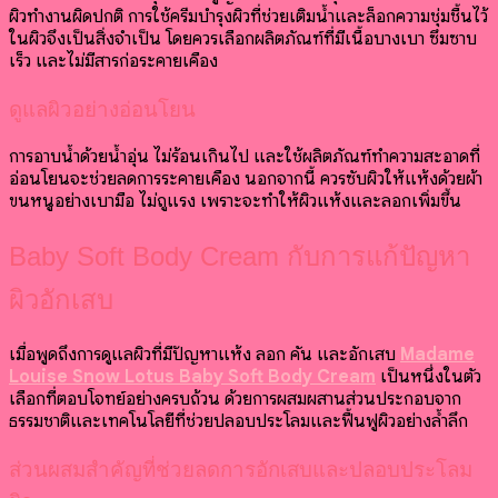
ผิวทำงานผิดปกติ การใช้ครีมบำรุงผิวที่ช่วยเติมน้ำและล็อกความชุ่มชื้นไว้
ในผิวจึงเป็นสิ่งจำเป็น โดยควรเลือกผลิตภัณฑ์ที่มีเนื้อบางเบา ซึมซาบ
เร็ว และไม่มีสารก่อระคายเคือง
ดูแลผิวอย่างอ่อนโยน
การอาบน้ำด้วยน้ำอุ่น ไม่ร้อนเกินไป และใช้ผลิตภัณฑ์ทำความสะอาดที่
อ่อนโยนจะช่วยลดการระคายเคือง นอกจากนี้ ควรซับผิวให้แห้งด้วยผ้า
ขนหนูอย่างเบามือ ไม่ถูแรง เพราะจะทำให้ผิวแห้งและลอกเพิ่มขึ้น
Baby Soft Body Cream กับการแก้ปัญหา
ผิวอักเสบ
เมื่อพูดถึงการดูแลผิวที่มีปัญหาแห้ง ลอก คัน และอักเสบ
Madame
Louise Snow Lotus Baby Soft Body Cream
เป็นหนึ่งในตัว
เลือกที่ตอบโจทย์อย่างครบถ้วน ด้วยการผสมผสานส่วนประกอบจาก
ธรรมชาติและเทคโนโลยีที่ช่วยปลอบประโลมและฟื้นฟูผิวอย่างล้ำลึก
ส่วนผสมสำคัญที่ช่วยลดการอักเสบและปลอบประโลม