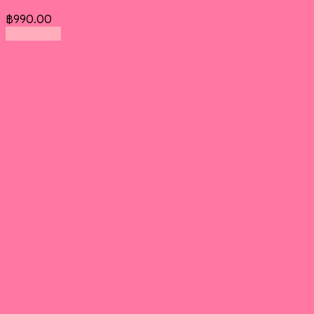
฿
990.00
Read more