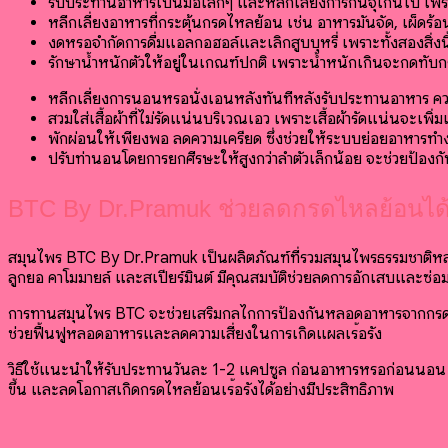
รับประทานอาหารเป็นมื้อเล็กๆ และหลีกเลี่ยงการกินจุเกินไป 
หลีกเลี่ยงอาหารที่กระตุ้นกรดไหลย้อน เช่น อาหารมันจัด, เผ็ดร
งดหรือจำกัดการดื่มแอลกอฮอล์และเลิกสูบบุหรี่ เพราะทั้งสองสิ
รักษาน้ำหนักตัวให้อยู่ในเกณฑ์ปกติ เพราะน้ำหนักเกินจะกดท
หลีกเลี่ยงการนอนหรือนั่งเอนหลังทันทีหลังรับประทานอาหาร ค
สวมใส่เสื้อผ้าที่ไม่รัดแน่นบริเวณเอว เพราะเสื้อผ้ารัดแน่นจะเพิ
พักผ่อนให้เพียงพอ ลดความเครียด ซึ่งช่วยให้ระบบย่อยอาหารท
ปรับท่านอนโดยการยกศีรษะให้สูงกว่าลำตัวเล็กน้อย จะช่วยป้
BTC By Dr.Pramuk ช่วยลดกรดไหลย้อนได้
สมุนไพร BTC By Dr.Pramuk เป็นผลิตภัณฑ์ที่รวมสมุนไพรธรรมชาติห
ลูกยอ คาโมมายล์ และสเปียร์มินต์ มีคุณสมบัติช่วยลดการอักเสบและซ่
การทานสมุนไพร BTC จะช่วยเสริมกลไกการป้องกันหลอดอาหารจากกรดท
ช่วยฟื้นฟูหลอดอาหารและลดความเสี่ยงในการเกิดแผลเรื้อรัง
วิธีใช้แนะนำให้รับประทานวันละ 1-2 แคปซูล ก่อนอาหารหรือก่อนนอน 
ขึ้น และลดโอกาสเกิดกรดไหลย้อนเรื้อรังได้อย่างมีประสิทธิภาพ