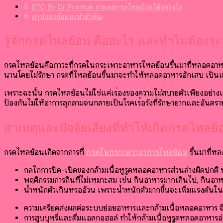
BTC By Dr.Pramuk ช่วยลดกรดไหลย้อนได้อย่างไร
สรุปและข้อแนะนำสำคัญ
รู้จักกรดไหลย้อน คืออะไร และทำไมต้องระว
กรดไหลย้อนคือภาวะที่กรดในกระเพาะอาหารไหลย้อนขึ้นมาที่หลอดอาหาร ทำ
นานโดยไม่รักษา กรดที่ไหลย้อนขึ้นมาจะทำให้หลอดอาหารอักเสบ เป็น
เพราะฉะนั้น กรดไหลย้อนไม่ใช่แค่เรื่องของความไม่สบายตัวเพียงอย่างเด
ป้องกันไม่ให้อาการลุกลามจนกลายเป็นโรคเรื้อรังที่รักษายากและอันต
สาเหตุและปัจจัยเสี่ยงที่ทำให้เกิดกรดไหลย้
กรดไหลย้อนเกิดจากการที่
กรดในกระเพาะอาหารไหลย้อน
ขึ้นมาที่ห
กลไกการปิด-เปิดของกล้ามเนื้อหูรูดหลอดอาหารส่วนล่างผิดปกติ
พฤติกรรมการกินที่ไม่เหมาะสม เช่น กินอาหารมากเกินไป, กินอาหา
น้ำหนักตัวเกินหรืออ้วน เพราะน้ำหนักตัวมากขึ้นจะเพิ่มแรงดันใ
ความเครียดส่งผลต่อระบบย่อยอาหารและกล้ามเนื้อหลอดอาหาร จึ
การสูบบุหรี่และดื่มแอลกอฮอล์ ทำให้กล้ามเนื้อหูรูดหลอดอาหา