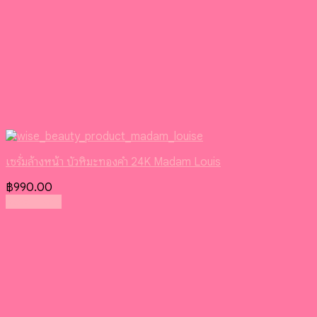
เซรั่มล้างหน้า บัวหิมะทองคํา 24K Madam Louis
฿
990.00
Read more