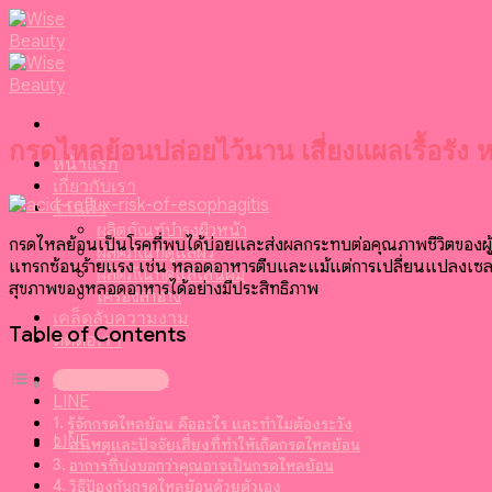
Skip
to
content
กรดไหลย้อนปล่อยไว้นาน เสี่ยงแผลเรื้อรั
หน้าแรก
เกี่ยวกับเรา
ร้านค้า
ผลิตภัณฑ์บำรุงผิวหน้า
กรดไหลย้อนเป็นโรคที่พบได้บ่อยและส่งผลกระทบต่อคุณภาพชีวิตของผู้ป
ผลิตภัณฑ์ดูแลผิว
แทรกซ้อนร้ายแรง เช่น หลอดอาหารตีบและแม้แต่การเปลี่ยนแปลงเซลล์ก
ผลิตภัณฑ์ดูแลเส้นผม
สุขภาพของหลอดอาหารได้อย่างมีประสิทธิภาพ
เครื่องสำอาง
เคล็ดลับความงาม
Table of Contents
ติดต่อเรา
099-095-6416
LINE
รู้จักกรดไหลย้อน คืออะไร และทำไมต้องระวัง
LINE
สาเหตุและปัจจัยเสี่ยงที่ทำให้เกิดกรดไหลย้อน
อาการที่บ่งบอกว่าคุณอาจเป็นกรดไหลย้อน
วิธีป้องกันกรดไหลย้อนด้วยตัวเอง