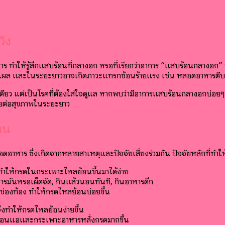
ัง
ให้รู้สึกแสบร้อนที่กลางอก หรือที่เรียกว่าอาการ “แสบร้อนกลางอก” ซึ่ง
แผล และในระยะยาวอาจเกิดภาวะแทรกซ้อนร้ายแรง เช่น หลอดอาหารตีบ ห
ียว แต่เป็นโรคที่ต้องใส่ใจดูแล หากพบว่ามีอาการแสบร้อนกลางอกบ่อยๆ หรื
รายต่อสุขภาพในระยะยาว
อน
ลอดอาหาร ซึ่งเกิดจากหลายสาเหตุและปัจจัยเสี่ยงร่วมกัน ปัจจัยหลักที่ทำ
 ทำให้กรดในกระเพาะไหลย้อนขึ้นมาได้ง่าย
รมันหรือเผ็ดจัด, กินแล้วนอนทันที, กินอาหารดึก
นช่องท้อง ทำให้กรดไหลย้อนบ่อยขึ้น
งทำให้กรดไหลย้อนง่ายขึ้น
รอ่อนแอและกระเพาะอาหารหลั่งกรดมากขึ้น