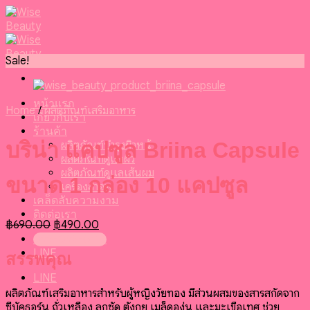
Skip
to
content
Sale!
หน้าแรก
Home
/
ผลิตภัณฑ์เสริมอาหาร
เกี่ยวกับเรา
ร้านค้า
บริน่า แคปซูล Briina Capsule
ผลิตภัณฑ์บำรุงผิวหน้า
ผลิตภัณฑ์ดูแลผิว
ผลิตภัณฑ์ดูแลเส้นผม
ขนาด 1 กล่อง 10 แคปซูล
เครื่องสำอาง
เคล็ดลับความงาม
ติดต่อเรา
Original
Current
฿
690.00
฿
490.00
price
price
099-095-6416
was:
is:
LINE
สรรพคุณ
฿690.00.
฿490.00.
LINE
ผลิตภัณฑ์เสริมอาหารสำหรับผู้หญิงวัยทอง มีส่วนผสมของสารสกัดจาก
ซีบัคธอร์น ถั่วเหลือง ลูกซัด ตังกุย เมล็ดองุ่น และมะเขือเทศ ช่วย