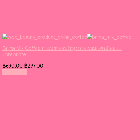
Briina Mix Coffee กาแฟของคนรักสุขภาพ ผสมแคลเซียม L-
Threonate
Original
Current
฿
690.00
฿
297.00
price
price
Read more
was:
is:
฿690.00.
฿297.00.